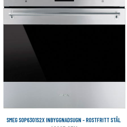
SMEG SOP6301S2X INBYGGNADSUGN - ROSTFRITT STÅL