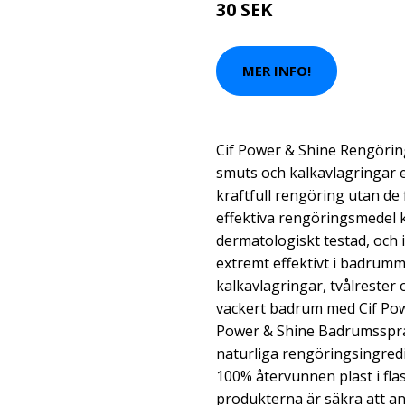
30 SEK
MER INFO!
Cif Power & Shine Rengöri
smuts och kalkavlagringar e
kraftfull rengöring utan de
effektiva rengöringsmedel 
dermatologiskt testad, och 
extremt effektivt i badrummet
kalkavlagringar, tvålrester o
vackert badrum med Cif Pow
Power & Shine Badrumsspra
naturliga rengöringsingred
100% återvunnen plast i flas
produkterna är säkra att an