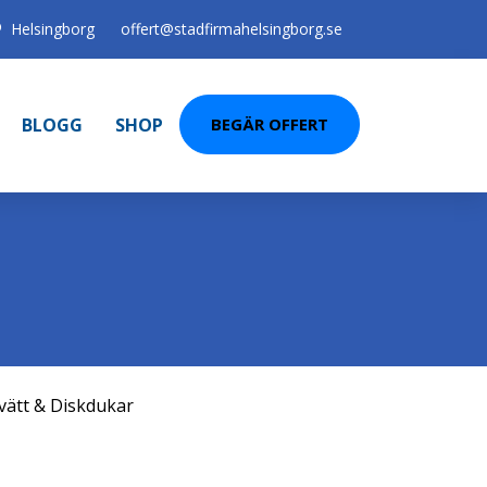
Helsingborg
offert@stadfirmahelsingborg.se
BLOGG
SHOP
BEGÄR OFFERT
vätt & Diskdukar