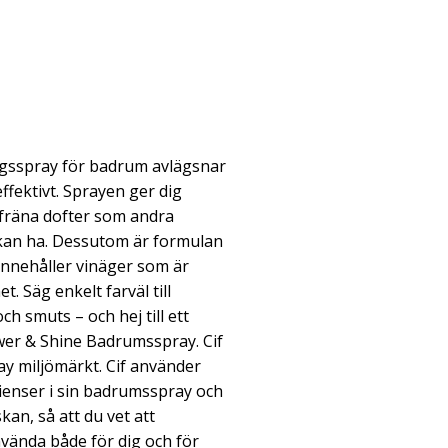
ngsspray för badrum avlägsnar
ffektivt. Sprayen ger dig
 fräna dofter som andra
kan ha. Dessutom är formulan
innehåller vinäger som är
. Säg enkelt farväl till
ch smuts – och hej till ett
er & Shine Badrumsspray. Cif
y miljömärkt. Cif använder
ienser i sin badrumsspray och
kan, så att du vet att
vända både för dig och för