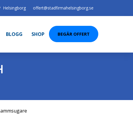
Helsingborg
offert@stadfirmahelsingborg.se
BLOGG
SHOP
BEGÄR OFFERT
H
ammsugare