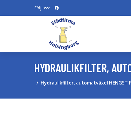
Följ oss:
HYDRAULIKFILTER, AUT
Hydraulikfilter, automatväxel HENGST 