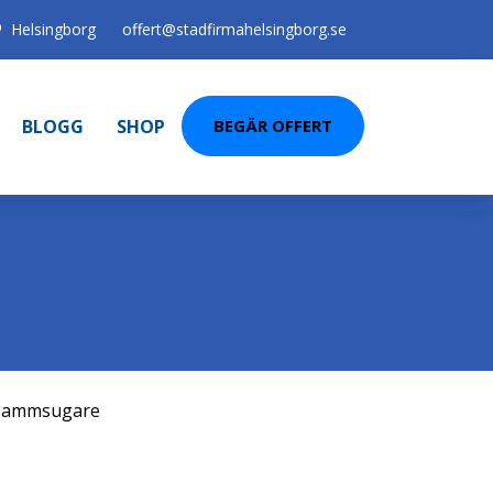
Helsingborg
offert@stadfirmahelsingborg.se
BLOGG
SHOP
BEGÄR OFFERT
ammsugare