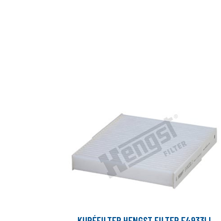
KUPÉFILTER HENGST FILTER E4933LI