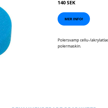
140 SEK
MER INFO!
Polersvamp cellu-/akrylatla
polermaskin.