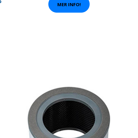
P
MER INFO!