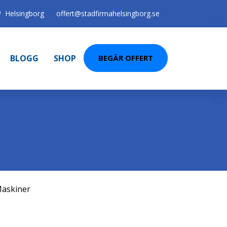
Helsingborg
offert@stadfirmahelsingborg.se
BLOGG
SHOP
BEGÄR OFFERT
askiner