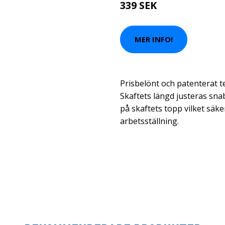
339 SEK
MER INFO!
Prisbelönt och patenterat t
Skaftets längd justeras sn
på skaftets topp vilket säk
arbetsställning.