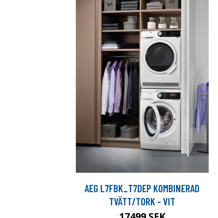
AEG L7FBK_T7DEP KOMBINERAD
TVÄTT/TORK - VIT
17499 SEK