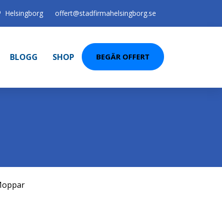
Helsingborg
offert@stadfirmahelsingborg.se
BLOGG
SHOP
BEGÄR OFFERT
oppar