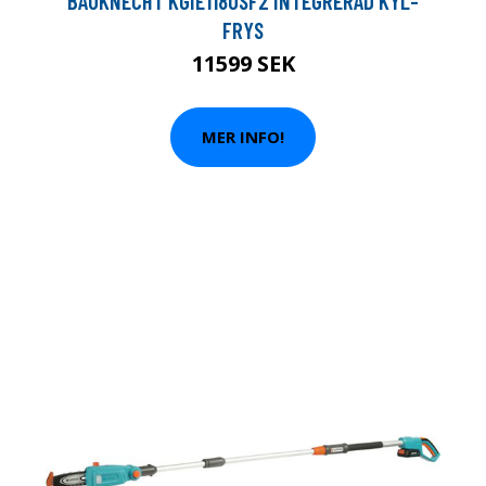
BAUKNECHT KGIE1180SF2 INTEGRERAD KYL-
FRYS
11599 SEK
MER INFO!