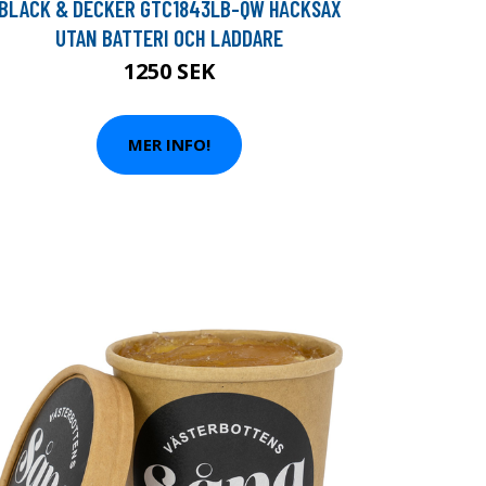
BLACK & DECKER GTC1843LB-QW HÄCKSAX
UTAN BATTERI OCH LADDARE
1250 SEK
MER INFO!